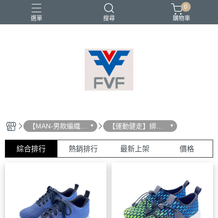
0
選單
搜尋
購物車
【MAN-男款編織鞋
【運動健走】綁帶
系列】
運動鞋
綜合排行
熱銷排行
最新上架
價格