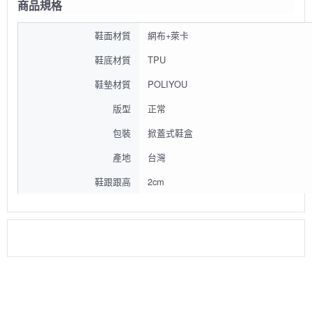
商品規格
鞋面材質
網布+萊卡
鞋底材質
TPU
鞋墊材質
POLIYOU
版型
正常
包裝
掀蓋式鞋盒
產地
台灣
鞋跟跟高
2cm