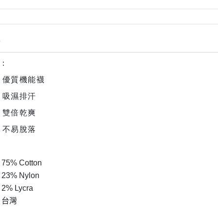
情
：
 優質機能襪
 吸濕排汗
 雙倍乾爽
 不易脫落
75% Cotton
23% Nylon
2% Lycra
台灣