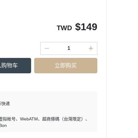
$
149
TWD
入购物车
立即购买
际快递
 虚拟帐号
WebATM
超商條碼（台灣限定）
iBon